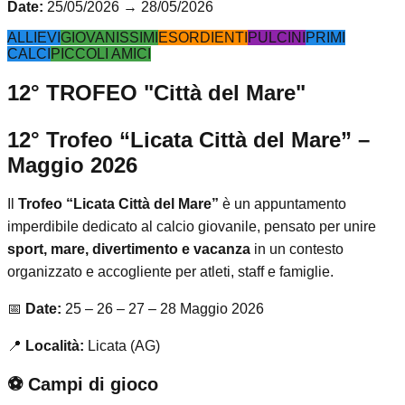
Date:
25/05/2026
→
28/05/2026
ALLIEVI
GIOVANISSIMI
ESORDIENTI
PULCINI
PRIMI
CALCI
PICCOLI AMICI
12° TROFEO "Città del Mare"
12° Trofeo “Licata Città del Mare” –
Maggio 2026
Il
Trofeo “Licata Città del Mare”
è un appuntamento
imperdibile dedicato al calcio giovanile, pensato per unire
sport, mare, divertimento e vacanza
in un contesto
organizzato e accogliente per atleti, staff e famiglie.
📅
Date:
25 – 26 – 27 – 28 Maggio 2026
📍
Località:
Licata (AG)
⚽ Campi di gioco